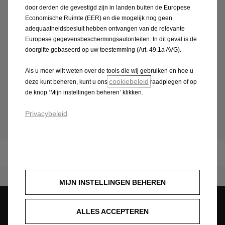
ander: je verdeler
door derden die gevestigd zijn in landen buiten de Europese
Economische Ruimte (EER) en die mogelijk nog geen
adequaatheidsbesluit hebben ontvangen van de relevante
Duidelijke informatie
Europese gegevensbeschermingsautoriteiten. In dit geval is de
doorgifte gebaseerd op uw toestemming (Art. 49.1a AVG).
zodat je in alle vertrouwen je beslissing neemt
Snel een beslissing
Als u meer wilt weten over de tools die wij gebruiken en hoe u
zodat je de buitenkans voor je nieuwe Opel niet
cookiebeleid
deze kunt beheren, kunt u ons
raadplegen of op
hoeft te laten liggen
de knop ‘Mijn instellingen beheren’ klikken.
Privacybeleid
Leasing & renting
Leasing & Renting
MIJN INSTELLINGEN BEHEREN
ALLES ACCEPTEREN
Configureer
Stock Deals