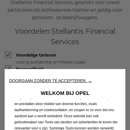
Stellantis Financial Services, geschikt voor zowel
particuliere als professionele klanten en geldig voor
personen- en bedrijfswagens.
Voordelen Stellantis Financial
Services
Voordelige tarieven
voor je autolening en Private Lease
Keuzevrijheid
Wij maken gebruik van cookies en/of andere trackingtools (de
voor de beste formule, looptijd en extra
“Tools”) om ervoor te zorgen dat u de best mogelijke ervaring op
DOORGAAN ZONDER TE ACCEPTEREN →
diensten
onze website krijgt. Deze stellen ons in staat om u essentiële
Soepele formules
functionaliteiten te bieden, zoals beveiliging, netwerkbeheer en
WELKOM BIJ OPEL
voor je nieuwe en tweedehands Opel
toegankelijkheid. De Tools verbeteren de gebruiksvriendelijkheid
Zekerheid
en prestaties door middel van diverse functies, zoals
taalherkenning en zoekresultaten, en zorgen er zo voor dat ons
voor een vast bedrag per maand
aanbod aan u wordt verbeterd. Onze website kan ook
Professioneel advies
gebruikmaken van Tools van derden om advertenties te tonen die
van een specialist die je Opel kent als geen
relevanter voor u zijn. Sommige Tools kunnen worden verwerkt