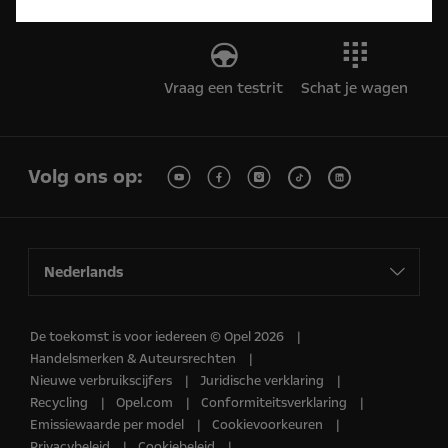
Vraag een testrit
Schat je wagen
Volg ons op:
Nederlands
De toekomst is voor iedereen © Opel 2026
Handelsmerken & Auteursrechten
Nieuwe verbruikscijfers
Juridische verklaring
Recycling
Opel.com
Conformiteitsverklaring
Emissiewaarde per model
Cookievoorkeuren
Privacybeleid
Cookiebeleid