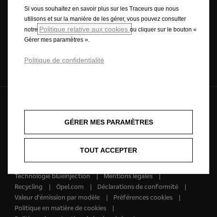
Si vous souhaitez en savoir plus sur les Traceurs que nous
Configurez
Stock Deals
utilisons et sur la manière de les gérer, vous pouvez consulter
Politique relative aux cookies
notre
ou cliquer sur le bouton «
Gérer mes paramètres ».
Politique de confidentialité
Réserver un essai
Estimez votre
reprise
Français
GÉRER MES PARAMÈTRES
L'avenir appartient à tous © Opel 2026
TOUT ACCEPTER
Marque déposée & droit d’auteur
Nouveaux chiffres de consommation
Technologie blueinjection
Mentions légales
Recycling
Opel.com
Déclarations de conformité
Valeur d'émission par modèle
Préférences cookies
Politique en matière de cookies