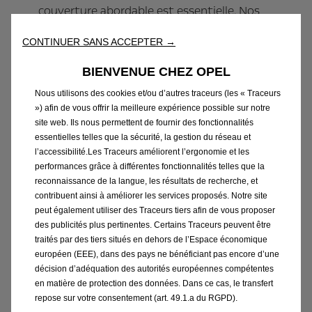
couverture abordable est essentielle. Nos
primes sont
CONTINUER SANS ACCEPTER →
conçues pour vous séduire, offrant une
protection
BIENVENUE CHEZ OPEL
complète
sans compromis
Nous utilisons des cookies et/ou d’autres traceurs (les « Traceurs
. Les couvertures incluses
») afin de vous offrir la meilleure expérience possible sur notre
dans chaque formule sont :
site web. Ils nous permettent de fournir des fonctionnalités
essentielles telles que la sécurité, la gestion du réseau et
l’accessibilité.Les Traceurs améliorent l’ergonomie et les
La protection juridique :
performances grâce à différentes fonctionnalités telles que la
après un sinistre pour un montant de
reconnaissance de la langue, les résultats de recherche, et
25.000 € maximum
contribuent ainsi à améliorer les services proposés. Notre site
L’assistance routière :
peut également utiliser des Traceurs tiers afin de vous proposer
des publicités plus pertinentes. Certains Traceurs peuvent être
en Belgique et dans tous les pays repris
traités par des tiers situés en dehors de l’Espace économique
sur la carte d’assurance
européen (EEE), dans des pays ne bénéficiant pas encore d’une
L’assistance médicale :
décision d’adéquation des autorités européennes compétentes
partout dans le monde
en matière de protection des données. Dans ce cas, le transfert
repose sur votre consentement (art. 49.1.a du RGPD).