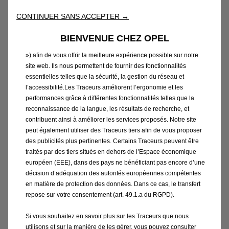
CONTINUER SANS ACCEPTER →
BIENVENUE CHEZ OPEL
Nous utilisons des cookies et/ou d’autres traceurs (les « Traceurs
») afin de vous offrir la meilleure expérience possible sur notre
site web. Ils nous permettent de fournir des fonctionnalités
essentielles telles que la sécurité, la gestion du réseau et
l’accessibilité.Les Traceurs améliorent l’ergonomie et les
performances grâce à différentes fonctionnalités telles que la
reconnaissance de la langue, les résultats de recherche, et
Catalogue Accessoires Opel
contribuent ainsi à améliorer les services proposés. Notre site
peut également utiliser des Traceurs tiers afin de vous proposer
des publicités plus pertinentes. Certains Traceurs peuvent être
traités par des tiers situés en dehors de l’Espace économique
Choisissez parmi notre large sélection
européen (EEE), dans des pays ne bénéficiant pas encore d’une
d'équipements supplémentaires pour plus de
décision d’adéquation des autorités européennes compétentes
sécurité, de confort et de plaisir de conduire.
en matière de protection des données. Dans ce cas, le transfert
repose sur votre consentement (art. 49.1.a du RGPD).
Procurez-vous des accessoires d'origine Opel
pour votre véhicule.
Si vous souhaitez en savoir plus sur les Traceurs que nous
utilisons et sur la manière de les gérer, vous pouvez consulter