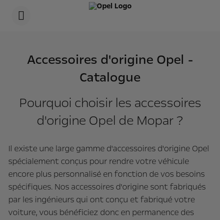
s
k
i
p
t
s
o
k
c
i
Accessoires d'origine Opel -
o
p
n
t
Catalogue
t
o
e
n
n
a
t
v
Pourquoi choisir les accessoires
t
i
e
g
d'origine Opel de Mopar ?
x
a
t
t
i
o
Il existe une large gamme d'accessoires d'origine Opel
n
spécialement conçus pour rendre votre véhicule
t
e
encore plus personnalisé en fonction de vos besoins
x
t
spécifiques. Nos accessoires d'origine sont fabriqués
par les ingénieurs qui ont conçu et fabriqué votre
voiture, vous bénéficiez donc en permanence des