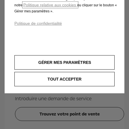
Politique relative aux cookies
notre
ou cliquer sur le bouton «
Gérer mes paramètres ».
Consultez le catalogue
Politique de confidentialité
Pour un avis personnalisé,
GÉRER MES PARAMÈTRES
contactez l'un de nos points de
vente Opel.
TOUT ACCEPTER
Introduire une demande de service
Trouvez votre point de vente