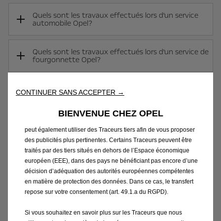
Quels sont les travaux effectués lors d'un service
automobile Opel?
Nous utilisons des cookies et/ou d’autres traceurs (les « Traceurs
Quels sont les travaux effectués lors d'un service de
») afin de vous offrir la meilleure expérience possible sur notre
fourgonnette Opel?
site web. Ils nous permettent de fournir des fonctionnalités
essentielles telles que la sécurité, la gestion du réseau et
l’accessibilité.Les Traceurs améliorent l’ergonomie et les
Quand dois-je faire réparer mon véhicule ?
CONTINUER SANS ACCEPTER →
performances grâce à différentes fonctionnalités telles que la
reconnaissance de la langue, les résultats de recherche, et
BIENVENUE CHEZ OPEL
contribuent ainsi à améliorer les services proposés. Notre site
Pourquoi devrais-je faire entretenir mon véhicule
peut également utiliser des Traceurs tiers afin de vous proposer
par Opel?
des publicités plus pertinentes. Certains Traceurs peuvent être
traités par des tiers situés en dehors de l’Espace économique
européen (EEE), dans des pays ne bénéficiant pas encore d’une
décision d’adéquation des autorités européennes compétentes
Vous ne trouvez pas (CE) que vous
en matière de protection des données. Dans ce cas, le transfert
cherchez?
repose sur votre consentement (art. 49.1.a du RGPD).
Si vous avez encore besoin de réponses, nous
Si vous souhaitez en savoir plus sur les Traceurs que nous