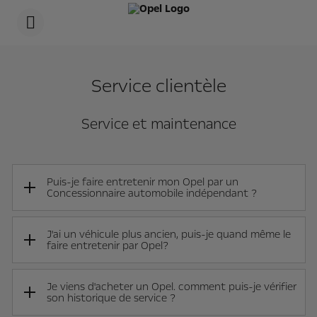
s
k
i
p
t
s
o
k
c
i
Service clientèle
o
p
n
t
t
o
e
n
Service et maintenance
n
a
t
v
t
i
e
g
x
a
Puis-je faire entretenir mon Opel par un
t
t
Concessionnaire automobile indépendant ?
i
o
n
t
J'ai un véhicule plus ancien, puis-je quand même le
e
faire entretenir par Opel?
x
t
Je viens d'acheter un Opel. comment puis-je vérifier
son historique de service ?