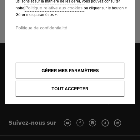
sommes là pour vous aider.
utilisons et sur la manière de les gérer, vous pouvez consulter
Politique relative aux cookies
notre
ou cliquer sur le bouton «
Gérer mes paramètres ».
Contactez le service à la clientèle
Politique de confidentialité
Configurez
Stock Deals
GÉRER MES PARAMÈTRES
TOUT ACCEPTER
Réserver un essai
Estimez votre
reprise
Suivez-nous sur