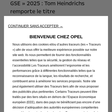
GSE » 2025 : Tom Heindrichs
remporte le titre
En savoir plus
CONTINUER SANS ACCEPTER →
BIENVENUE CHEZ OPEL
Nous utilisons des cookies et/ou d’autres traceurs (les « Traceurs
») afin de vous offrir la meilleure expérience possible sur notre
site web. Ils nous permettent de fournir des fonctionnalités
essentielles telles que la sécurité, la gestion du réseau et
l’accessibilité.Les Traceurs améliorent l’ergonomie et les
performances grâce à différentes fonctionnalités telles que la
reconnaissance de la langue, les résultats de recherche, et
contribuent ainsi à améliorer les services proposés. Notre site
peut également utiliser des Traceurs tiers afin de vous proposer
des publicités plus pertinentes. Certains Traceurs peuvent être
traités par des tiers situés en dehors de l’Espace économique
européen (EEE), dans des pays ne bénéficiant pas encore d’une
Thyrsa Eertmans: « On termine la
décision d’adéquation des autorités européennes compétentes