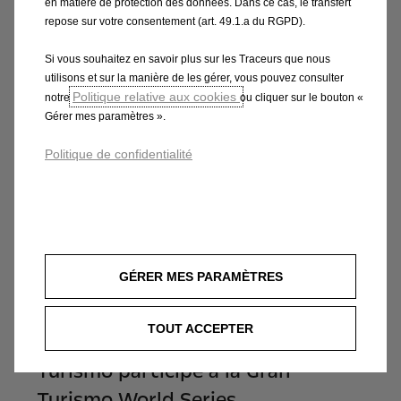
saison sur une note positive »
en matière de protection des données. Dans ce cas, le transfert
repose sur votre consentement (art. 49.1.a du RGPD).
En savoir plus
Si vous souhaitez en savoir plus sur les Traceurs que nous
utilisons et sur la manière de les gérer, vous pouvez consulter
Politique relative aux cookies
notre
ou cliquer sur le bouton «
Gérer mes paramètres ».
Politique de confidentialité
GÉRER MES PARAMÈTRES
TOUT ACCEPTER
L'Opel Corsa GSE Vision Gran
Turismo participe à la Gran
Turismo World Series