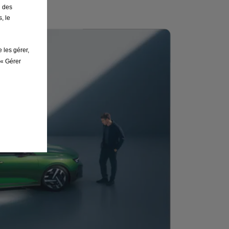
n des
, le
 les gérer,
 « Gérer