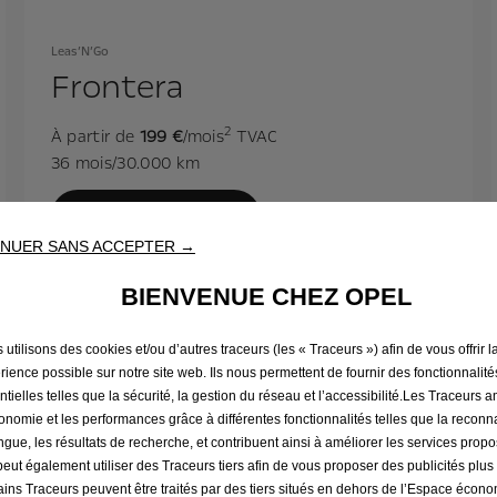
Leas’N’Go
Frontera
2
À partir de
199 €
/mois
TVAC
36 mois/30.000 km
Demander une offre
NUER SANS ACCEPTER →
BIENVENUE CHEZ OPEL
utilisons des cookies et/ou d’autres traceurs (les « Traceurs ») afin de vous offrir l
rience possible sur notre site web. Ils nous permettent de fournir des fonctionnalité
tres produits de fina
ntielles telles que la sécurité, la gestion du réseau et l’accessibilité.Les Traceurs 
gonomie et les performances grâce à différentes fonctionnalités telles que la recon
angue, les résultats de recherche, et contribuent ainsi à améliorer les services prop
 peut également utiliser des Traceurs tiers afin de vous proposer des publicités plus
ains Traceurs peuvent être traités par des tiers situés en dehors de l’Espace écon