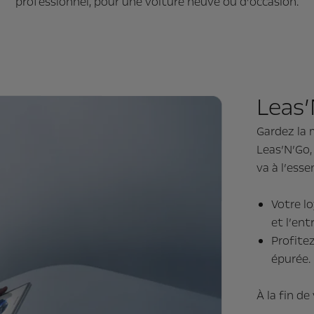
professionnel, pour une voiture neuve ou d’occasion.
Leas
Gardez la 
Leas’N’Go,
va à l’essen
Votre l
et l’ent
Profite
épurée.
À la fin de