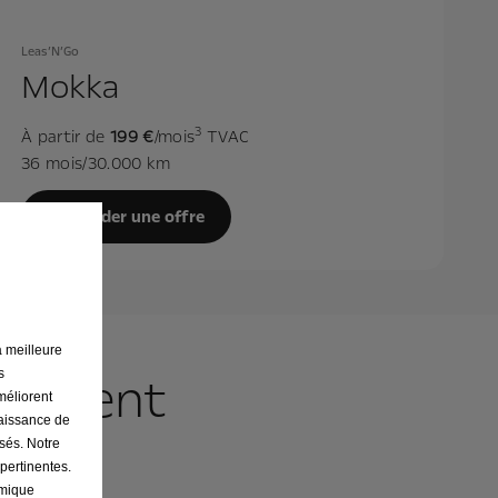
Leas’N’Go
Mokka
3
À partir de
199 €
/mois
TVAC
36 mois/30.000 km
Demander une offre
a meilleure
s
ncement
améliorent
naissance de
osés. Notre
 pertinentes.
omique