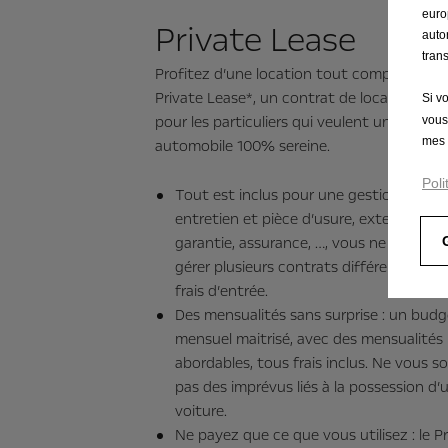
euro
Private Lease
auto
tran
Profitez d’une location tout compris avec 
Private Lease*, un contrat de location pen
Si v
pour les particuliers qui veulent une expér
vous
mes 
automobile 100% sereine.
Poli
Tout est inclus pour une gestion simple 
entretien et pièce d’usure, extension d
garantie, assurance, …, vous ne devez p
gérer plusieurs contrats différents ou d
frais d’entrée.
Des mensualités sans surprise : un bud
mensuel maitrisé, avec des mensualités
abordables, tous frais inclus. Ne vous s
pas des imprévus liés à la possession d’
voiture.
Ne payez que ce que vous utilisez : le P