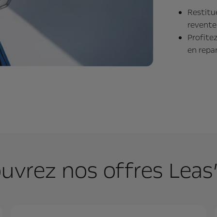
Restitue
revente
Profite
en repa
uvrez nos offres Leas