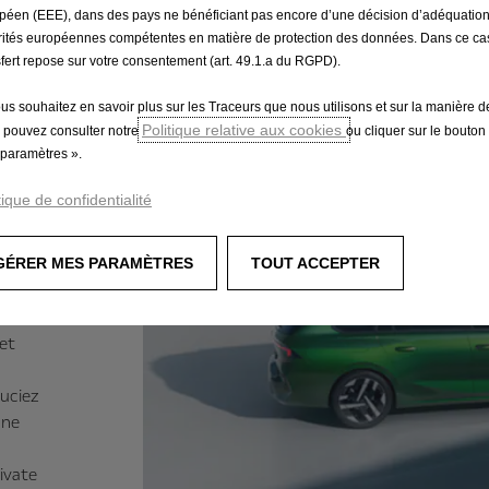
péen (EEE), dans des pays ne bénéficiant pas encore d’une décision d’adéquatio
rités européennes compétentes en matière de protection des données. Dans ce cas
sfert repose sur votre consentement (art. 49.1.a du RGPD).
le
sé
ous souhaitez en savoir plus sur les Traceurs que nous utilisons et sur la manière de
Politique relative aux cookies
ience
 pouvez consulter notre
ou cliquer sur le bouton
paramètres ».
tique de confidentialité
:
e
as
GÉRER MES PARAMÈTRES
TOUT ACCEPTER
e gros
get
ouciez
une
rivate