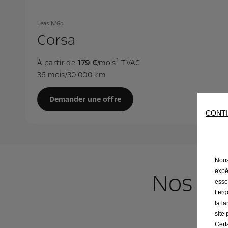
Leas’N’Go
Corsa
1
À partir de
179 €
/mois
TVAC
36 mois/30.000 km
Demander une offre
CONTI
Nous 
expé
Nos au
esse
l’er
la l
site
Cert