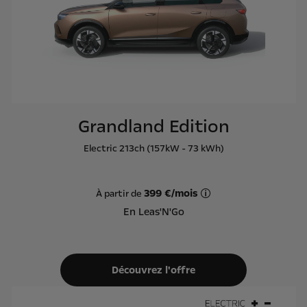
Grandland Edition
Electric 213ch (157kW - 73 kWh)
399 €/mois
À partir de
Offre Leas'N'Go sur ba
En Leas'N'Go
Découvrez l'offre