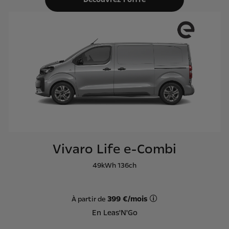
Vivaro Life e-Combi
49kWh 136ch
399 €/mois
À partir de
Offre Leas'N'Go sur ba
En Leas'N'Go