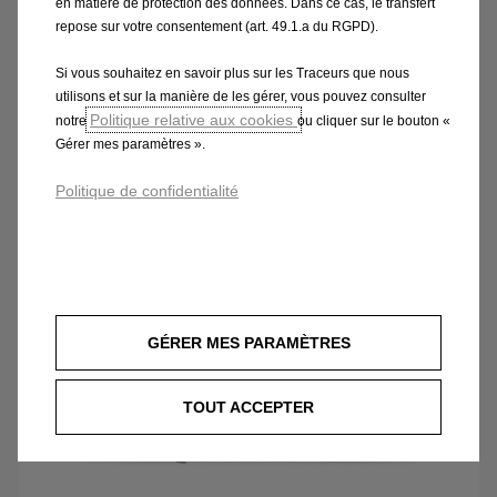
Astra 5 Portes Edition
en matière de protection des données. Dans ce cas, le transfert
repose sur votre consentement (art. 49.1.a du RGPD).
Plug-in Hybrid 196 ch AT
Si vous souhaitez en savoir plus sur les Traceurs que nous
utilisons et sur la manière de les gérer, vous pouvez consulter
379 €/mois
À partir de
Politique relative aux cookies
notre
ou cliquer sur le bouton «
Offre Leas'N'Go sur ba
Gérer mes paramètres ».
En Leas'N'Go
Politique de confidentialité
Découvrez l'offre
GÉRER MES PARAMÈTRES
TOUT ACCEPTER