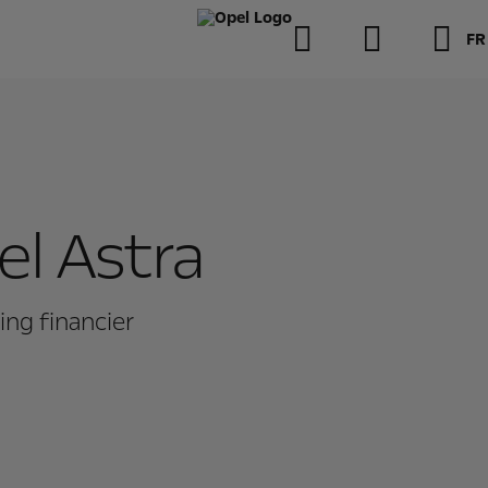
FR
el Astra
ng financier