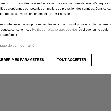
péen (EEE), dans des pays ne bénéficiant pas encore d’une décision d’adéquatio
rités européennes compétentes en matière de protection des données. Dans ce cas
sfert repose sur votre consentement (art. 49.1.a du RGPD).
ous souhaitez en savoir plus sur les Traceurs que nous utilisons et sur la manière de
Politique relative aux cookies
 pouvez consulter notre
ou cliquer sur le bouton
paramètres ».
tique de confidentialité
GÉRER MES PARAMÈTRES
TOUT ACCEPTER