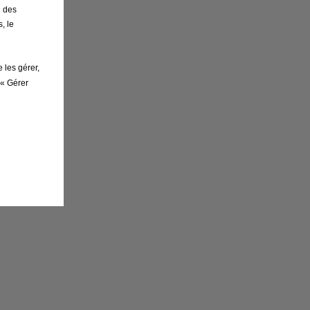
n des
, le
 les gérer,
 « Gérer