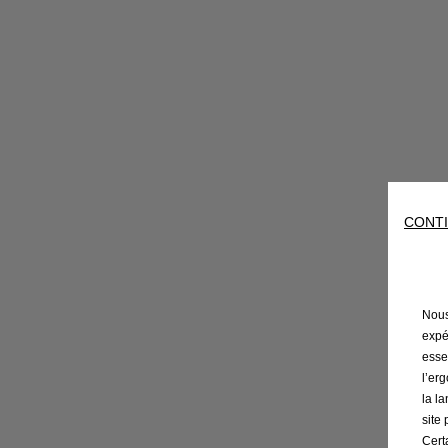
CONTI
Nous 
expé
esse
l’er
la l
site
Cert