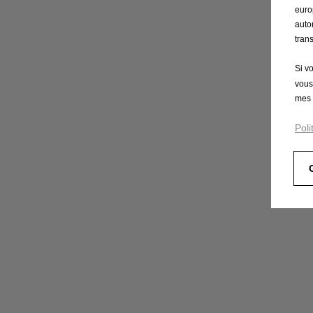
euro
auto
tran
Si v
vous
mes 
Poli