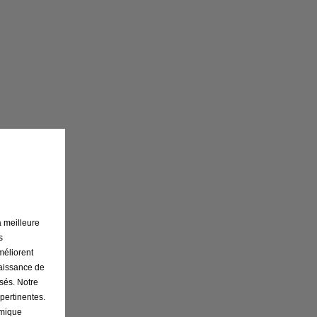
a meilleure
s
améliorent
naissance de
osés. Notre
 pertinentes.
omique