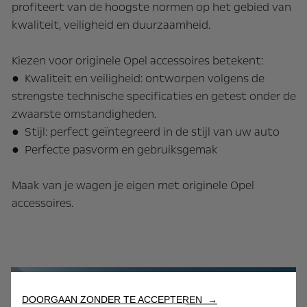
profiteert van de hoogste normen op het gebied van
kwaliteit, veiligheid en duurzaamheid.
Kiezen voor originele Opel accessoires betekent:
● Kwaliteit en veiligheid: ontworpen volgens de
strengste technische specificaties en getest onder de
zwaarste omstandigheden.
● Stijl: perfect geïntegreerd in de stijl van uw auto
● Perfecte pasvorm en gebruiksgemak
Maak van je wagen je eigen met originele Opel
accessoires.
DOORGAAN ZONDER TE ACCEPTEREN →