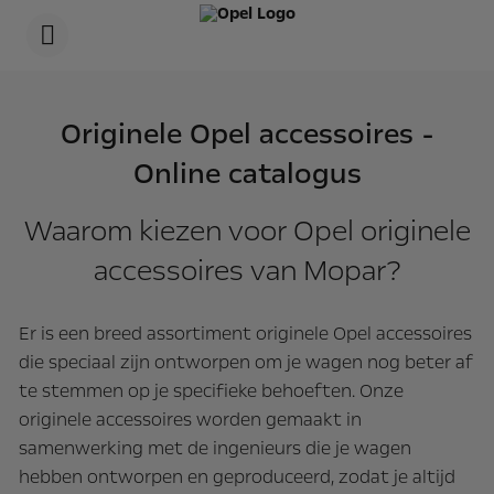
s
k
i
p
t
s
o
k
c
i
Originele Opel accessoires -
o
p
n
t
Online catalogus
t
o
e
n
n
a
t
v
Waarom kiezen voor Opel originele
t
i
e
g
accessoires van Mopar?
x
a
t
t
i
o
Er is een breed assortiment originele Opel accessoires
n
die speciaal zijn ontworpen om je wagen nog beter af
t
e
te stemmen op je specifieke behoeften. Onze
x
t
originele accessoires worden gemaakt in
samenwerking met de ingenieurs die je wagen
hebben ontworpen en geproduceerd, zodat je altijd