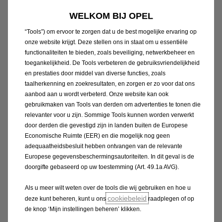
WELKOM BIJ OPEL
Wij maken gebruik van cookies en/of andere trackingtools (de
“Tools”) om ervoor te zorgen dat u de best mogelijke ervaring op
onze website krijgt. Deze stellen ons in staat om u essentiële
functionaliteiten te bieden, zoals beveiliging, netwerkbeheer en
toegankelijkheid. De Tools verbeteren de gebruiksvriendelijkheid
en prestaties door middel van diverse functies, zoals
taalherkenning en zoekresultaten, en zorgen er zo voor dat ons
aanbod aan u wordt verbeterd. Onze website kan ook
Opel Accessoires Catalogus
gebruikmaken van Tools van derden om advertenties te tonen die
relevanter voor u zijn. Sommige Tools kunnen worden verwerkt
door derden die gevestigd zijn in landen buiten de Europese
Economische Ruimte (EER) en die mogelijk nog geen
Kies uit onze uitgebreide selectie extra
adequaatheidsbesluit hebben ontvangen van de relevante
uitrusting voor meer veiligheid, comfort en
Europese gegevensbeschermingsautoriteiten. In dit geval is de
rijplezier. Koop originele Opel-accessoires voor
doorgifte gebaseerd op uw toestemming (Art. 49.1a AVG).
je wagen.
Als u meer wilt weten over de tools die wij gebruiken en hoe u
cookiebeleid
deze kunt beheren, kunt u ons
raadplegen of op
Bekijk catalogus
de knop ‘Mijn instellingen beheren’ klikken.