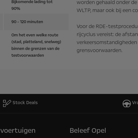
worden gehaald onder de
Bijkomende lading tot
90%
WLTP, maar ook bij een con
90 - 120 minuten
Voor de RDE-testprocedure
rijcyclus vereist: de afst
Om het even welke route
verkeersomstandigheden zi
(stad, platteland, snelweg)
binnen de grenzen van de
grensvoorwaarden.
testvoorwaarden
Stock Deals
Vr
svoertuigen
Beleef Opel