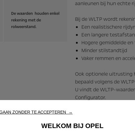
aanleunen bij hun echte r
De waarden houden enkel
Bij de WLTP wordt reken
rekening met de
Een realistischere rij
rolweerstand.
Een langere testafsta
Hogere gemiddelde en
Minder stilstandtijd
Vaker remmen en accel
Ook optionele uitrusting
bepaald volgens de WLTP-r
U vindt de WLTP-waarden 
Configurator.
GAAN ZONDER TE ACCEPTEREN →
WELKOM BIJ OPEL