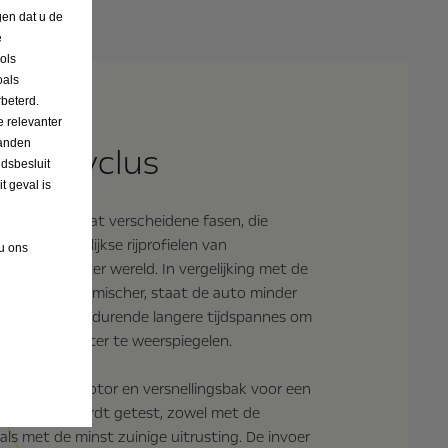
s?
gen dat u de
e
ols
oals
beterd.
 relevanter
landen
-rijcyclus
dsbesluit
 geval is
ijcyclus omvat verscheidene fasen, die
zijn op dagelijkse rijprofielen van
 u ons
sten overal ter wereld. In vergelijking met de
e cyclus dynamischer, staat de auto minder
jdt hij sneller gedurende langere tijdspannes om
ijsituaties beter te weerspiegelen.
inatie van motor en versnellingsbak voor een
rtuigtype wordt getest, zowel met de
 als met de minst zuinige uitrusting. De invoer