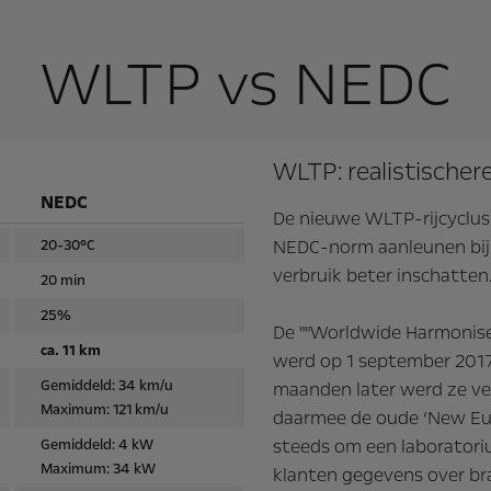
WLTP vs NEDC
WLTP: realistischere
NEDC
De nieuwe WLTP-rijcyclus 
NEDC-norm aanleunen bij d
20-30°C
verbruik beter inschatten
20 min
25%
De ""Worldwide Harmonise
ca. 11 km
werd op 1 september 2017
Gemiddeld: 34 km/u
maanden later werd ze ve
Maximum: 121 km/u
daarmee de oude ‘New Eur
steeds om een laborator
Gemiddeld: 4 kW
Maximum: 34 kW
klanten gegevens over bra