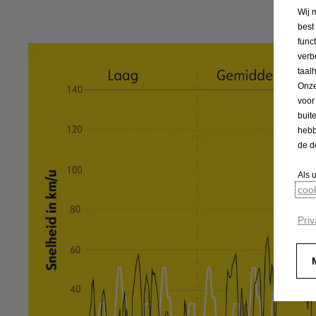
W
Wij 
best
func
verb
taal
Onze
voor
buit
hebb
de d
Als 
coo
Priv