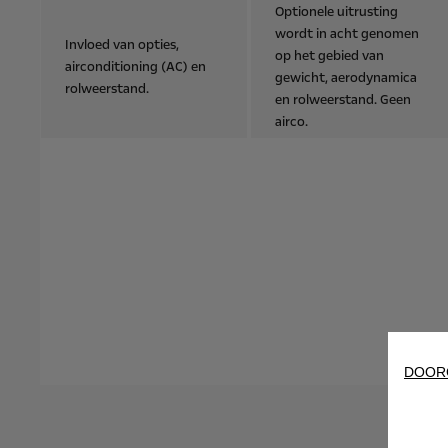
Optionele uitrusting
wordt in acht genomen
Invloed van opties,
op het gebied van
airconditioning (AC) en
gewicht, aerodynamica
rolweerstand.
en rolweerstand. Geen
airco.
DOOR