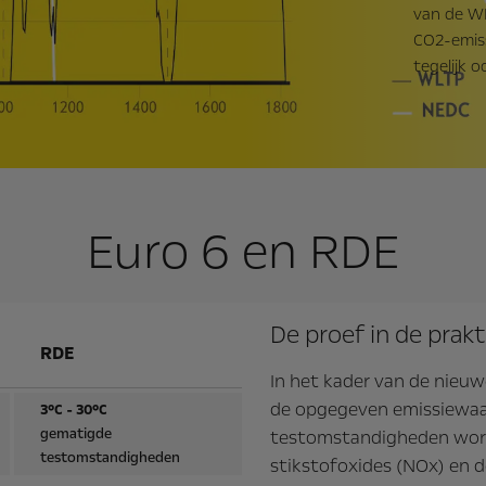
van de WL
CO2-emiss
tegelijk o
Euro 6 en RDE
De proef in de prakt
RDE
In het kader van de nieu
de opgegeven emissiewaa
3°C - 30°C
gematigde
testomstandigheden wor
testomstandigheden
stikstofoxides (NOx) en 