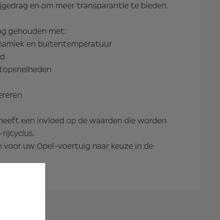
ijgedrag en om meer transparantie te bieden.
ing gehouden met:
dynamiek en buitentemperatuur
nd
 topsnelheden
ereren
 heeft een invloed op de waarden die worden
ijcyclus.
voor uw Opel-voertuig naar keuze in de