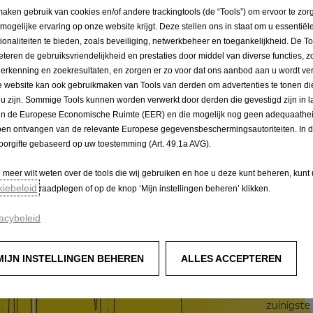
at is de WLTP-rijcyclu
maken gebruik van cookies en/of andere trackingtools (de “Tools”) om ervoor te zor
 mogelijke ervaring op onze website krijgt. Deze stellen ons in staat om u essentiël
tionaliteiten te bieden, zoals beveiliging, netwerkbeheer en toegankelijkheid. De To
eteren de gebruiksvriendelijkheid en prestaties door middel van diverse functies, z
herkenning en zoekresultaten, en zorgen er zo voor dat ons aanbod aan u wordt ver
 website kan ook gebruikmaken van Tools van derden om advertenties te tonen die
 u zijn. Sommige Tools kunnen worden verwerkt door derden die gevestigd zijn in 
WLTP
en de Europese Economische Ruimte (EER) en die mogelijk nog geen adequaathei
en ontvangen van de relevante Europese gegevensbeschermingsautoriteiten. In dit
oorgifte gebaseerd op uw toestemming (Art. 49.1a AVG).
De WLTP-r
gebaseerd 
u meer wilt weten over de tools die wij gebruiken en hoe u deze kunt beheren, kunt
automobili
kiebeleid
raadplegen of op de knop ‘Mijn instellingen beheren’ klikken.
NEDC is d
acybeleid
stil en ri
moderne r
MIJN INSTELLINGEN BEHEREN
ALLES ACCEPTEREN
Elke comb
zeker voe
zuinigste