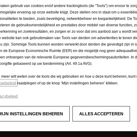
maken gebruik van cookies en/of andere trackingtools (de “Tools”) om ervoor te zor
Simply Electric
 mogelijke ervaring op onze website krijgt. Deze stellen ons in staat om u essentiël
Concept wagens
tionaliteiten te bieden, zoals beveiliging, netwerkbeheer en toegankelijkheid. De To
Opel Lifestyle Shop
eteren de gebruiksvriendelijkheid en prestaties door middel van diverse functies, z
herkenning en zoekresultaten, en zorgen er zo voor dat ons aanbod aan u wordt ver
 website kan ook gebruikmaken van Tools van derden om advertenties te tonen die
 u zijn. Sommige Tools kunnen worden verwerkt door derden die gevestigd zijn in 
en de Europese Economische Ruimte (EER) en die mogelijk nog geen adequaathei
en ontvangen van de relevante Europese gegevensbeschermingsautoriteiten. In dit
oorgifte gebaseerd op uw toestemming (Art. 49.1a AVG).
u meer wilt weten over de tools die wij gebruiken en hoe u deze kunt beheren, kunt
kiebeleid
raadplegen of op de knop ‘Mijn instellingen beheren’ klikken.
acybeleid
MIJN INSTELLINGEN BEHEREN
ALLES ACCEPTEREN