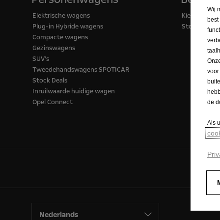
Wij 
Elektrische wagens
Kies je Opel
best
Plug-in Hybride wagens
Stock Deals
func
Compacte wagens
verb
Gezinswagens
taal
SUV's
Onze
Tweedehandswagens SPOTICAR
voor
Stock Deals
buit
Inruilwaarde huidige wagen
hebb
Opel Connect
de d
Als 
coo
Priv
Nederlands