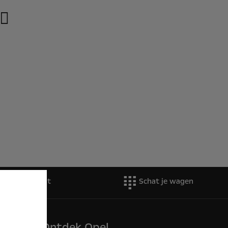
aag een testrit
Schat je wagen
Ontdek Opel