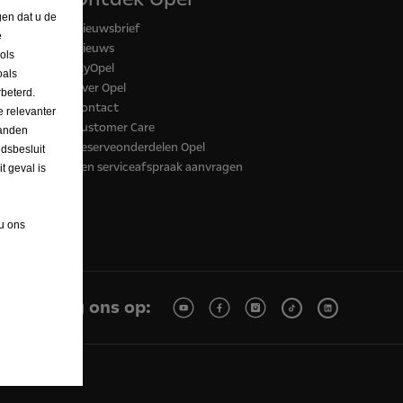
gen dat u de
Nieuwsbrief
e
Nieuws
ols
MyOpel
oals
Over Opel
beterd.
Contact
 relevanter
Customer Care
landen
Reserveonderdelen Opel
dsbesluit
Een serviceafspraak aanvragen
 geval is
 u ons
Volg ons op: