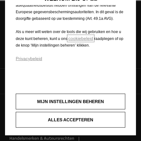
adequaatheidsbesluit hebben ontvangen van de relevante
Europese gegevensbeschermingsautoriteiten. In dit geval is de
doorgifte gebaseerd op uw toestemming (Art. 49.1a AVG).
Configureer
Stock Deals
Als u meer wilt weten over de tools die wij gebruiken en hoe u
cookiebeleid
deze kunt beheren, kunt u ons
raadplegen of op
de knop ‘Mijn instellingen beheren’ klikken.
Vraag een testrit
Schat je wagen
Privacybeleid
Volg ons op:
MIJN INSTELLINGEN BEHEREN
Nederlands
ALLES ACCEPTEREN
De toekomst is voor iedereen © Opel 2026
Handelsmerken & Auteursrechten