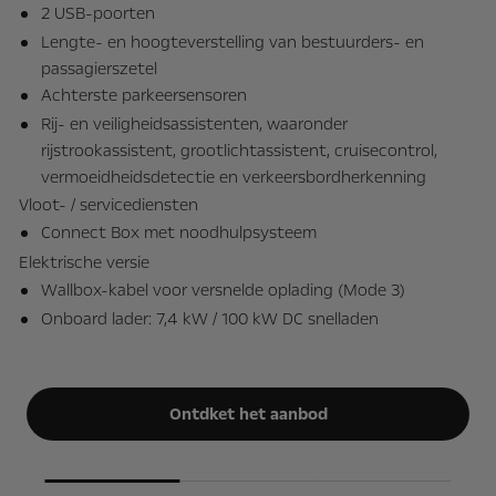
2 USB-poorten
Lengte- en hoogteverstelling van bestuurders- en
passagierszetel
Achterste parkeersensoren
Rij- en veiligheidsassistenten, waaronder
tie
rijstrookassistent, grootlichtassistent, cruisecontrol,
vermoeidheidsdetectie en verkeersbordherkenning
Vloot- / servicediensten
Vl
Connect Box met noodhulpsysteem
Elektrische versie
El
Wallbox-kabel voor versnelde oplading (Mode 3)
Onboard lader: 7,4 kW / 100 kW DC snelladen
Ontdket het aanbod