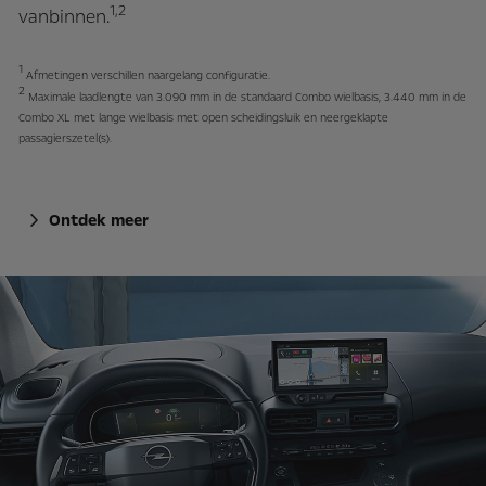
1,2
vanbinnen.
1
Afmetingen verschillen naargelang configuratie.
2
Maximale laadlengte van 3.090 mm in de standaard Combo wielbasis, 3.440 mm in de
Combo XL met lange wielbasis met open scheidingsluik en neergeklapte
passagierszetel(s).
Ontdek meer