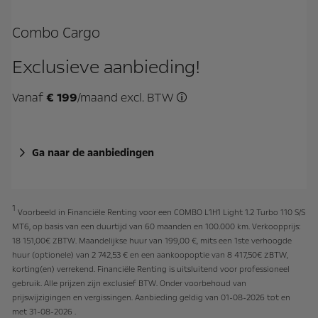
Combo Cargo
Exclusieve aanbieding!
Vanaf
€ 199
/maand excl. BTW
Voorbeeld in Financiële R
Ga naar de aanbiedingen
1
Voorbeeld in Financiële Renting voor een COMBO L1H1 Light 1.2 Turbo 110 S/S
MT6, op basis van een duurtijd van 60 maanden en 100.000 km. Verkoopprijs:
18 151,00€ ZBTW. Maandelijkse huur van 199,00 €, mits een 1ste verhoogde
huur (optionele) van 2 742,53 € en een aankoopoptie van 8 417,50€ ZBTW,
korting(en) verrekend. Financiële Renting is uitsluitend voor professioneel
gebruik. Alle prijzen zijn exclusief BTW. Onder voorbehoud van
prijswijzigingen en vergissingen. Aanbieding geldig van 01-08-2026 tot en
met 31-08-2026 .