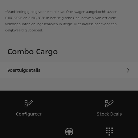
**Aanbieding geldig voor een nieuwe Opel wagen aangekocht tussen
01/01/2026 en 31/10/2026 in het Belgische Opel netwerk van officiele
verkooppunten en ingeschreven in België. Niet inwisselbaar voor een
gelijkwaardig voordeel.​
Combo Cargo
Voertuigdetails
Configureer
Stock Deals