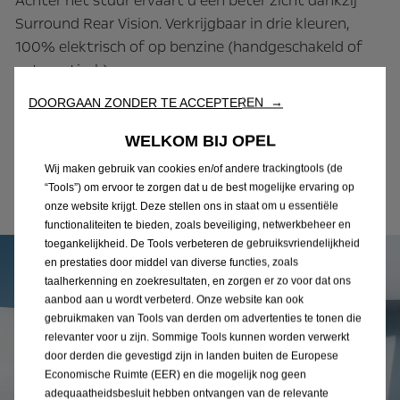
Achter het stuur ervaart u een beter zicht dankzij
Surround Rear Vision. Verkrijgbaar in drie kleuren,
100% elektrisch of op benzine (handgeschakeld of
automatisch).
DOORGAAN ZONDER TE ACCEPTEREN →
Configureer
WELKOM BIJ OPEL
Wij maken gebruik van cookies en/of andere trackingtools (de
Vergelijk uitvoeringen
“Tools”) om ervoor te zorgen dat u de best mogelijke ervaring op
onze website krijgt. Deze stellen ons in staat om u essentiële
functionaliteiten te bieden, zoals beveiliging, netwerkbeheer en
toegankelijkheid. De Tools verbeteren de gebruiksvriendelijkheid
en prestaties door middel van diverse functies, zoals
taalherkenning en zoekresultaten, en zorgen er zo voor dat ons
aanbod aan u wordt verbeterd. Onze website kan ook
gebruikmaken van Tools van derden om advertenties te tonen die
relevanter voor u zijn. Sommige Tools kunnen worden verwerkt
door derden die gevestigd zijn in landen buiten de Europese
Economische Ruimte (EER) en die mogelijk nog geen
adequaatheidsbesluit hebben ontvangen van de relevante