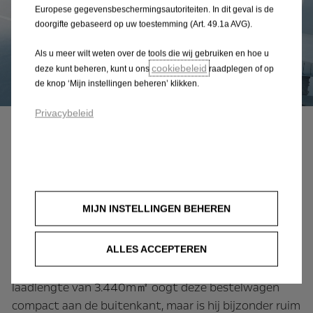
Europese gegevensbeschermingsautoriteiten. In dit geval is de
doorgifte gebaseerd op uw toestemming (Art. 49.1a AVG).
Als u meer wilt weten over de tools die wij gebruiken en hoe u
cookiebeleid
deze kunt beheren, kunt u ons
raadplegen of op
de knop ‘Mijn instellingen beheren’ klikken.
Privacybeleid
Cargo
Voor alle soorten ladingen
Je betrouwbare partner voor elke klus: de
MIJN INSTELLINGEN BEHEREN
Combo Cargo beschikt over toonaangevende
laadafmetingen, die nog worden vergroot door
slimme voorzieningen zoals de Flex Cargo
ALLES ACCEPTEREN
doorlaadklep. Met zijn indrukwekkende maximale
laadlengte van 3.440m㎡ oogt deze bestelwagen
compact aan de buitenkant, maar is hij bijzonder ruim