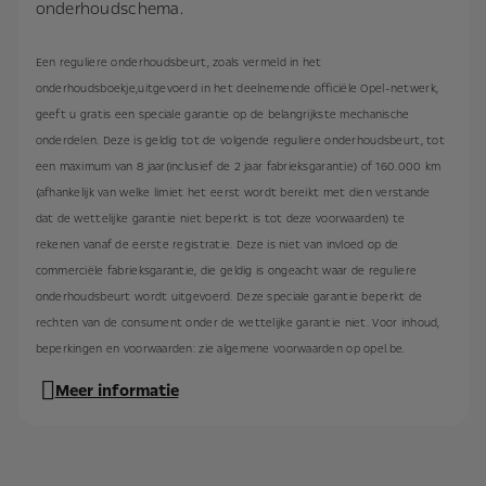
onderhoudschema.
Een reguliere onderhoudsbeurt, zoals vermeld in het
onderhoudsboekje,uitgevoerd in het deelnemende officiële Opel-netwerk,
geeft u gratis een speciale garantie op de belangrijkste mechanische
onderdelen. Deze is geldig tot de volgende reguliere onderhoudsbeurt, tot
een maximum van 8 jaar(inclusief de 2 jaar fabrieksgarantie) of 160.000 km
(afhankelijk van welke limiet het eerst wordt bereikt met dien verstande
dat de wettelijke garantie niet beperkt is tot deze voorwaarden) te
rekenen vanaf de eerste registratie. Deze is niet van invloed op de
commerciële fabrieksgarantie, die geldig is ongeacht waar de reguliere
onderhoudsbeurt wordt uitgevoerd. Deze speciale garantie beperkt de
rechten van de consument onder de wettelijke garantie niet. Voor inhoud,
beperkingen en voorwaarden: zie algemene voorwaarden op opel.be.
Meer informatie