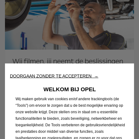
Wij filmen, jij neemt de beslissingen
Speciaal ontworpen voor jouw comfort: foto's
DOORGAAN ZONDER TE ACCEPTEREN →
en video's van eventuele problemen worden per
WELKOM BIJ OPEL
e-mail of sms naar je toegestuurd om een
duidelijk beeld te geven van de situatie, de
Wij maken gebruik van cookies en/of andere trackingtools (de
“Tools”) om ervoor te zorgen dat u de best mogelijke ervaring op
oplossing en het kostenplaatje. Zo kun je de
onze website krijgt. Deze stellen ons in staat om u essentiële
herstelling goed- of afkeuren, waar je ook bent!
functionaliteiten te bieden, zoals beveiliging, netwerkbeheer en
toegankelijkheid. De Tools verbeteren de gebruiksvriendelijkheid
Reserveer nu
en prestaties door middel van diverse functies, zoals
taalherkenning en zoekresultaten, en zorgen er zo voor dat ons