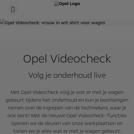
s
k
i
p
t
s
o
k
c
i
o
p
n
t
t
o
e
n
Opel Videocheck
n
a
t
v
t
i
e
g
Volg je onderhoud live
x
a
t
t
i
o
Met Opel Videocheck volg je wat er met je wagen
n
t
gebeurt tijdens het onderhoud en kun je beslissingen
e
nemen over de ingrepen van de techniekers, waar je
x
t
ook bent! Met de nieuwe Opel Videocheck- functies
openen we de deuren van onze werkplaatsen en
tonen we je alles wat er met je wagen gebeurt.