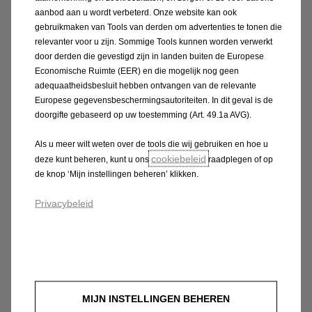
aanbod aan u wordt verbeterd. Onze website kan ook
gebruikmaken van Tools van derden om advertenties te tonen die
relevanter voor u zijn. Sommige Tools kunnen worden verwerkt
door derden die gevestigd zijn in landen buiten de Europese
Economische Ruimte (EER) en die mogelijk nog geen
adequaatheidsbesluit hebben ontvangen van de relevante
Europese gegevensbeschermingsautoriteiten. In dit geval is de
doorgifte gebaseerd op uw toestemming (Art. 49.1a AVG).
Als u meer wilt weten over de tools die wij gebruiken en hoe u
cookiebeleid
deze kunt beheren, kunt u ons
raadplegen of op
de knop ‘Mijn instellingen beheren’ klikken.
Privacybeleid
Wij herstellen, jij kijkt toe
Gedaan met al dat giswerk! Dankzij de realtime
meldingen ben je altijd op de hoogte van de
onderhoudsstatus van je voertuig.
MIJN INSTELLINGEN BEHEREN