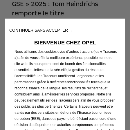
GSE » 2025 : Tom Heindrichs
remporte le titre
En savoir plus
CONTINUER SANS ACCEPTER →
BIENVENUE CHEZ OPEL
Nous utilisons des cookies et/ou d’autres traceurs (les « Traceurs
») afin de vous offrir la meilleure expérience possible sur notre
site web. Ils nous permettent de fournir des fonctionnalités
essentielles telles que la sécurité, la gestion du réseau et
l’accessibilité.Les Traceurs améliorent l’ergonomie et les
performances grâce à différentes fonctionnalités telles que la
reconnaissance de la langue, les résultats de recherche, et
contribuent ainsi à améliorer les services proposés. Notre site
peut également utiliser des Traceurs tiers afin de vous proposer
des publicités plus pertinentes. Certains Traceurs peuvent être
traités par des tiers situés en dehors de l’Espace économique
européen (EEE), dans des pays ne bénéficiant pas encore d’une
Thyrsa Eertmans: « On termine la
décision d’adéquation des autorités européennes compétentes