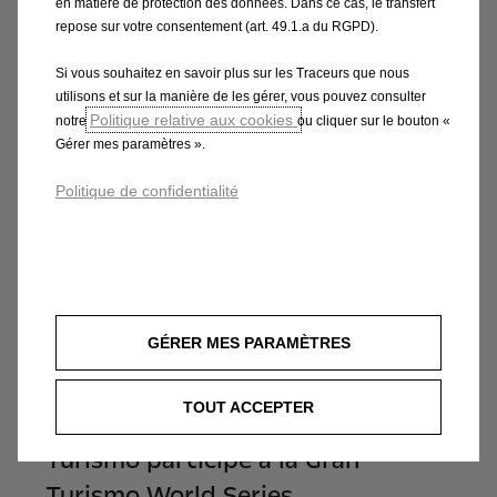
saison sur une note positive »
en matière de protection des données. Dans ce cas, le transfert
repose sur votre consentement (art. 49.1.a du RGPD).
En savoir plus
Si vous souhaitez en savoir plus sur les Traceurs que nous
utilisons et sur la manière de les gérer, vous pouvez consulter
Politique relative aux cookies
notre
ou cliquer sur le bouton «
Gérer mes paramètres ».
Politique de confidentialité
GÉRER MES PARAMÈTRES
TOUT ACCEPTER
L'Opel Corsa GSE Vision Gran
Turismo participe à la Gran
Turismo World Series