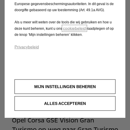
Thyrsa Eertmans: “We sluiten het
Europese gegevensbeschermingsautoriteiten. In dit geval is de
seizoen af met een positieve noot”
doorgifte gebaseerd op uw toestemming (Art. 49.1a AVG).
Als u meer wilt weten over de tools die wij gebruiken en hoe u
Lees verder
cookiebeleid
deze kunt beheren, kunt u ons
raadplegen of op
de knop ‘Mijn instellingen beheren’ klikken.
Privacybeleid
MIJN INSTELLINGEN BEHEREN
ALLES ACCEPTEREN
Opel Corsa GSE Vision Gran
Turismo op weg naar Gran Turismo