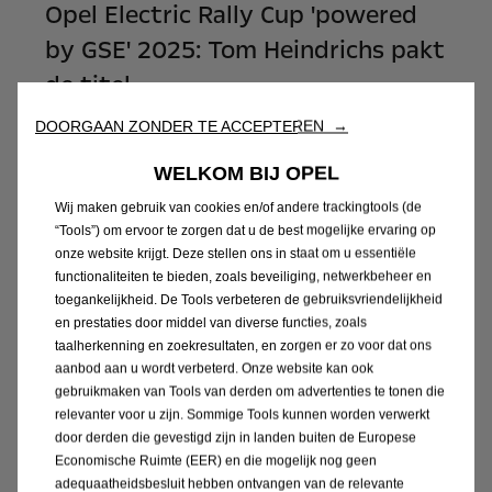
Opel Electric Rally Cup 'powered
by GSE' 2025: Tom Heindrichs pakt
de titel
DOORGAAN ZONDER TE ACCEPTEREN →
Lees verder
WELKOM BIJ OPEL
Wij maken gebruik van cookies en/of andere trackingtools (de
“Tools”) om ervoor te zorgen dat u de best mogelijke ervaring op
onze website krijgt. Deze stellen ons in staat om u essentiële
functionaliteiten te bieden, zoals beveiliging, netwerkbeheer en
toegankelijkheid. De Tools verbeteren de gebruiksvriendelijkheid
en prestaties door middel van diverse functies, zoals
taalherkenning en zoekresultaten, en zorgen er zo voor dat ons
aanbod aan u wordt verbeterd. Onze website kan ook
gebruikmaken van Tools van derden om advertenties te tonen die
relevanter voor u zijn. Sommige Tools kunnen worden verwerkt
door derden die gevestigd zijn in landen buiten de Europese
Economische Ruimte (EER) en die mogelijk nog geen
adequaatheidsbesluit hebben ontvangen van de relevante