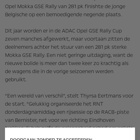
Opel Mokka GSE Rally van 281 pk finishte de jonge
Belgische op een bemoedigende negende plaats.
Dit jaar worden er in de ADAC Opel GSE Rally Cup
zeven manches afgewerkt, maar voortaan zitten de
deelnemers achter het stuur van een 281 pk sterke
Mokka GSE Rally. Een niet geringe uitdaging, want de
nieuwe bolide is meer dan twee keer zo krachtig als
de wagens die in de vorige seizoenen werden
gebruikt.
“Een wereld van verschil”, stelt Thyrsa Eertmans voor
de start. “Gelukkig organiseerde het RNT
donderdagnamiddag een rijsessie op de RACB-piste
van Bernister, net voor we richting Eindhoven
trokken. Ik heb zelfs de gelegenheid gehad om enkele
rondjes af te leggen in het gezelschap van een