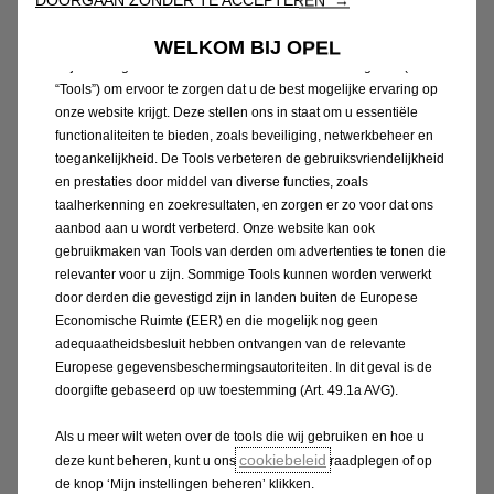
DOORGAAN ZONDER TE ACCEPTEREN →
gereputeerde rallyrijder, Tom Heindrichs. Vanuit het
rechterzitje gaf hij me heel wat waardevolle tips.”
WELKOM BIJ OPEL
Wij maken gebruik van cookies en/of andere trackingtools (de
“Tools”) om ervoor te zorgen dat u de best mogelijke ervaring op
De Nederlandse ELE Rally werd in twee etappes
onze website krijgt. Deze stellen ons in staat om u essentiële
onderverdeeld, waarvan de laatste proeven van elke
functionaliteiten te bieden, zoals beveiliging, netwerkbeheer en
dag in het tweeduister werden afgewerkt. De
toegankelijkheid. De Tools verbeteren de gebruiksvriendelijkheid
en prestaties door middel van diverse functies, zoals
deelnemers moesten ook met een extra moeilijkheid
taalherkenning en zoekresultaten, en zorgen er zo voor dat ons
afrekenen: de hitte. “Het kwik klom tot 31 graden”,
aanbod aan u wordt verbeterd. Onze website kan ook
aldus de jonge Truiense. “En al heb je in onze wagens
gebruikmaken van Tools van derden om advertenties te tonen die
niet de hitte van een verbrandingsmotor, het
relevanter voor u zijn. Sommige Tools kunnen worden verwerkt
gestripte interieur zorgt wel voor nog een paar
door derden die gevestigd zijn in landen buiten de Europese
Economische Ruimte (EER) en die mogelijk nog geen
graden extra.”
adequaatheidsbesluit hebben ontvangen van de relevante
In die context trokken Thyrsa Eertmans en haar
Europese gegevensbeschermingsautoriteiten. In dit geval is de
nieuwe corijdster Els Ons zich meer dan behoorlijk uit
doorgifte gebaseerd op uw toestemming (Art. 49.1a AVG).
de slag.
Als u meer wilt weten over de tools die wij gebruiken en hoe u
cookiebeleid
deze kunt beheren, kunt u ons
raadplegen of op
“Er stonden 16 duo’s aan de start en onze Mokka GSE
de knop ‘Mijn instellingen beheren’ klikken.