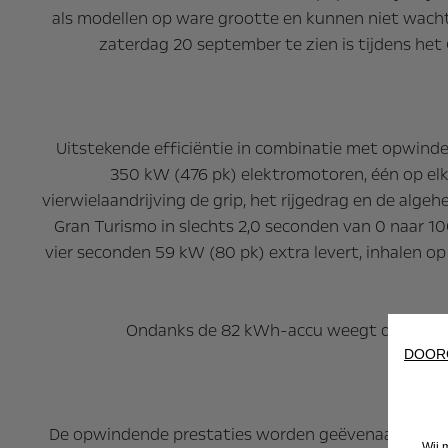
als modellen op ware grootte en kunnen niet wacht
zaterdag 20 september te zien is tijdens het
Uitstekende efficiëntie in combinatie met opwinde
350 kW (476 pk) elektromotoren, één op el
vierwielaandrijving de grip, het rijgedrag en de alge
Gran Turismo in slechts 2,0 seconden van 0 naar 1
vier seconden 59 kW (80 pk) extra levert, inhalen op
Ondanks de 82 kWh-accu weegt de Corsa GSE
DOOR
V
De opwindende prestaties worden geëvenaard door het
Wij 