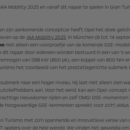
IAA Mobility 2025 en vanaf dit najaar te spelen in Gran Tur
van zijn aankomende conceptcar heeft Opel het doek gelich
eleven op de
IAA Mobility 2025
in München (8 tot 14 septe
smo
niet alleen een voorproefje van de komende GSE-model
n dit najaar door iedereen worden bestuurd in een van 's 
al vermogen van 588 kW (800 pk), een koppel van 800 Nm en
Turismo het toonbeeld van het prestatiegerichte submerk 
ubmerk naar een hoger niveau. Hij laat niet alleen zien wa
e autoliefhebbers aan. Voor het eerst kan een Opel-concept
 prachtige nieuwkomer rijden en zelf OMG! GSE-momenten b
e hoogwaardige GSE-kenmerken spreekt voor zich", aldus F
n Turismo met zo'n spannende en innovatieve versie van de
 GT-spelers over de hele wereld. We vinden het geweldig o