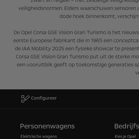
zwart en felgeel – met zesdelige veiligheidsg
veiligheidsnormen. Elders waarschuwen sensoren 
dode hoek binnenkomt, verschijnt
De Opel Corsa GSE Vision Gran Turismo is het nieuw
eerste Europese fabrikant die in 1965 een conceptca
de IAA Mobility 2025 een fysieke showcar te prese
Corsa GSE Vision Gran Turismo put uit de sterke mot
een vooruitblik geeft op toekomstige generaties 
v
Configureer
Personenwagens
Bedrijf
Elektrische wagens
Kies je Opel