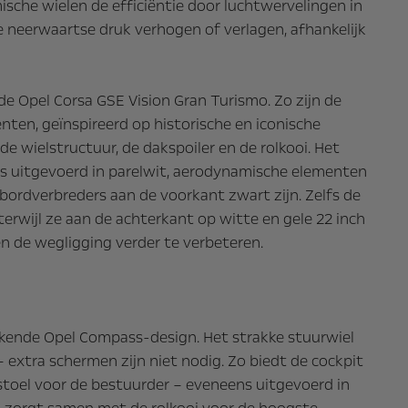
che wielen de efficiëntie door luchtwervelingen in
e neerwaartse druk verhogen of verlagen, afhankelijk
de Opel Corsa GSE Vision Gran Turismo. Zo zijn de
ten, geïnspireerd op historische en iconische
e wielstructuur, de dakspoiler en de rolkooi. Het
is uitgevoerd in parelwit, aerodynamische elementen
tbordverbreders aan de voorkant zwart zijn. Zelfs de
erwijl ze aan de achterkant op witte en gele 22 inch
n de wegligging verder te verbeteren.
rkende Opel Compass-design. Het strakke stuurwiel
extra schermen zijn niet nodig. Zo biedt de cockpit
stoel voor de bestuurder – eveneens uitgevoerd in