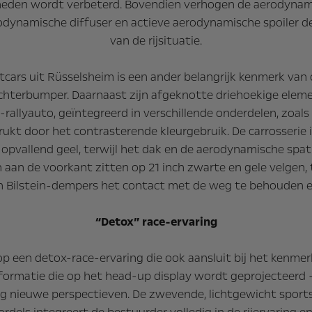
heden wordt verbeterd. Bovendien verhogen de aerodynamis
rodynamische diffuser en actieve aerodynamische spoiler d
van de rijsituatie.
tcars uit Rüsselsheim is een ander belangrijk kenmerk van 
achterbumper. Daarnaast zijn afgeknotte driehoekige elemen
lyauto, geïntegreerd in verschillende onderdelen, zoals d
ukt door het contrasterende kleurgebruik. De carrosserie 
n opvallend geel, terwijl het dak en de aerodynamische spa
aan de voorkant zitten op 21 inch zwarte en gele velgen, t
pen Bilstein-dempers het contact met de weg te behouden e
“Detox” race-ervaring
op een detox-race-ervaring die ook aansluit bij het kenme
formatie die op het head-up display wordt geprojecteerd – 
ig nieuwe perspectieven. De zwevende, lichtgewicht sport