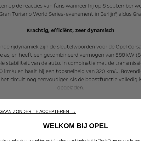
en op de reacties van fans wanneer hij op 8 september wor
 Gran Turismo World Series-evenement in Berlijn", aldus Gr
Krachtig, efficiënt, zeer dynamisch
nde rijdynamiek zijn de sleutelwoorden voor de Opel Corsa 
ke as, en heeft een gecombineerd vermogen van 588 kW (
hele stabiliteit van de auto. In combinatie met de transmiss
00 km/u en haalt hij een topsnelheid van 320 km/u. Boven
 het circuit nog eenvoudiger. Als de boostfunctie volledig 
opgeladen.
 Vision Gran Turismo slechts 1170 kg. Dit is bereikt doo
GAAN ZONDER TE ACCEPTEREN →
erbluffend technisch ontwerp past bij innerlijke waard
WELKOM BIJ OPEL
 gespierde en krachtige uiterlijk van de Opel Corsa GSE Vi
maken gebruik van cookies en/of andere trackingtools (de “Tools”) om ervoor te zor