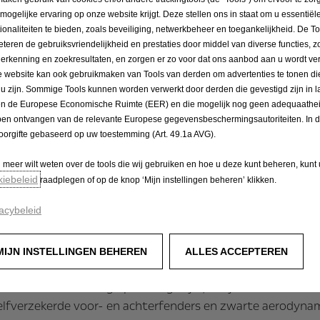
n en proporties. De conceptcar heeft een vergelijkbare voet
 mogelijke ervaring op onze website krijgt. Deze stellen ons in staat om u essentiël
echnische uitvoering van de gedurfde en pure designfilosof
tionaliteiten te bieden, zoals beveiliging, netwerkbeheer en toegankelijkheid. De To
 bewerkte details. Aan de voorkant is het nieuwste concep
eteren de gebruiksvriendelijkheid en prestaties door middel van diverse functies, z
herkenning en zoekresultaten, en zorgen er zo voor dat ons aanbod aan u wordt ver
 verlichte Opel Blitz prijkt trots in het midden van de ke
 website kan ook gebruikmaken van Tools van derden om advertenties te tonen die
ungeert. Deze wordt geflankeerd door kenmerkende lichtba
 u zijn. Sommige Tools kunnen worden verwerkt door derden die gevestigd zijn in 
as is nu ook verlicht rond de Blitz en de middenvouw loo
en de Europese Economische Ruimte (EER) en die mogelijk nog geen adequaathei
geoptimaliseerde motorkap.
en ontvangen van de relevante Europese gegevensbeschermingsautoriteiten. In dit
oorgifte gebaseerd op uw toestemming (Art. 49.1a AVG).
met het opvallende remlicht in de vorm van een kompas, ge
u meer wilt weten over de tools die wij gebruiken en hoe u deze kunt beheren, kunt
trale element. De brede achterlichtunit in de vorm van ee
kiebeleid
raadplegen of op de knop ‘Mijn instellingen beheren’ klikken.
ompas is verheven tot de centrale ruggengraat van de conc
acybeleid
benadrukt.
aliseerde aerodynamische oplossingen en aandacht voo
MIJN INSTELLINGEN BEHEREN
ALLES ACCEPTEREN
Gran Turismo stevig op de weg blijft, is hij voorzien van 
elfverzekerde voor- en achterfenders en zwarte aerodyna