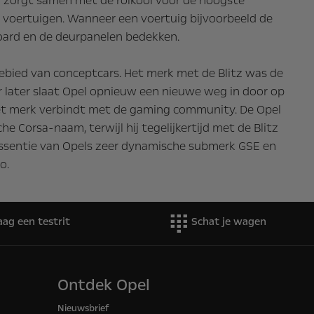
 en zorgt samen met de rolkooi voor de hoogste
voertuigen. Wanneer een voertuig bijvoorbeeld de
oard en de deurpanelen bedekken.
ebied van conceptcars. Het merk met de Blitz was de
r later slaat Opel opnieuw een nieuwe weg in door op
het merk verbindt met de gaming community. De Opel
 Corsa-naam, terwijl hij tegelijkertijd met de Blitz
essentie van Opels zeer dynamische submerk GSE en
o.
aag een testrit
Schat je wagen
Ontdek Opel
Nieuwsbrief