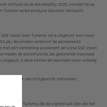
dt onthuld op de IAA Mobility 2025, voordat hij op
an Turismo series producer Kazunori Yamauchi.
GSE Vision Gran Turismo. Hij is uitgerust met twee
800 pk). Bovendien verbetert de permanente
ie met één versnelling accelereert de Corsa GSE Vision
dien maakt de boostfunctie, die gedurende maximaal
is uitgeput, is deze binnen 80 seconden weer volledig
r het gebruik van lichtgewicht materialen.
en
sion Gran Turismo, die de vrijheid laat zien die het
gen dat u de