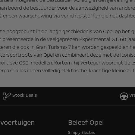
ordels integreert de bestuurder volledig in de rijervaring
aan boord de bestuurder voor de aanwezigheid van andere 
 er een waarschuwing via verlichte stoffen die het dashb
ste hoogtepunt in de lange geschiedenis van Opel op het g
r presenteerde in de veelgeprezen Experimental GT. 60 jaa
nteren die ook in Gran Turismo 7 kan worden gespeeld en 
orsportroots van Opel en combineert deze met de iconische
sportieve GSE-modellen. Kortom, hij vertegenwoordigt de 
erpakt alles in een volledig elektrische, krachtige kleine aut
Stock Deals
Vr
svoertuigen
Beleef Opel
Simply Electric