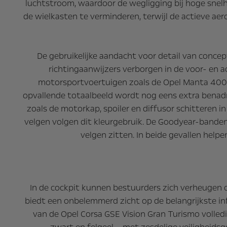
luchtstroom, waardoor de wegligging bij hoge snel
de wielkasten te verminderen, terwijl de actieve ae
De gebruikelijke aandacht voor detail van concep
richtingaanwijzers verborgen in de voor- en 
motorsportvoertuigen zoals de Opel Manta 400-ral
opvallende totaalbeeld wordt nog eens extra benadr
zoals de motorkap, spoiler en diffusor schitteren i
velgen volgen dit kleurgebruik. De Goodyear-banden 
velgen zitten. In beide gevallen hel
In de cockpit kunnen bestuurders zich verheugen 
biedt een onbelemmerd zicht op de belangrijkste in
van de Opel Corsa GSE Vision Gran Turismo volled