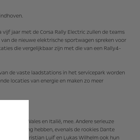
Eindhoven.
ijf jaar met de Corsa Rally Electric zullen de teams
s van de nieuwe elektrische sportwagen spreken voor
es die vergelijkbaar zijn met die van een Rally4-
 van de vaste laadstations in het servicepark worden
lende locaties van energie en maken zo meer
enten uit Wales en Italië, mee. Andere serieuze
ly Cup-ervaring hebben, evenals de rookies Dante
nrijkers Christian Luif en Lukas Wilhelm ook hun