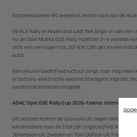
Seizoensopener dit weekend: eerste race van de ADAC
De ELE Rally in Nederland luidt het begin in van een
nu de Opel Mokka GSE Rally inzetten in 's werelds e
zich: een vermogen tot 207 kW (281 pk) en een indru
auto.
Een nieuwe laadinfrastructuur zorgt voor nog meer kl
er batterij-elektrische laadvrachtwagens ingezet. De
wedstrijdkilometers mogelijk.
ADAC Opel GSE Rally Cup 2026-teams: internationaler
DOOR
Dit seizoen komen de coureurs uit negen landen. Voor
kanshebbers voor de titel zijn ongetwijfeld Alex Esp
Johansson uit Zweden en Tom Dufour uit Frankrijk. 