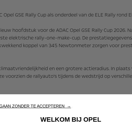
 Opel GSE Rally Cup als onderdeel van de ELE Rally rond 
 nieuw hoofdstuk voor de ADAC Opel GSE Rally Cup 2026. Na v
erste elektrische rally-one-make-cup. De prestatiegegeven
kwekkend koppel van 345 Newtonmeter zorgen voor prestati
imaatvriendelijkheid en een grotere actieradius. In plaats
ze voorzien de rallyauto's tijdens de wedstrijd op verschil
 en sterker dan ooit
GAAN ZONDER TE ACCEPTEREN →
 het eerst doen Ioan Lloyd en Valentino Ledda, twee toptal
WELKOM BIJ OPEL
añol (Spanje) en Fabian Kamermans (Nederland), die al Ral
Daarnaast maken de Nederlander Max van Empel en de Ooste