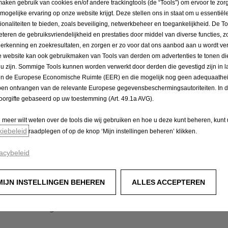
maken gebruik van cookies en/of andere trackingtools (de “Tools”) om ervoor te zor
 mogelijke ervaring op onze website krijgt. Deze stellen ons in staat om u essentiël
tionaliteiten te bieden, zoals beveiliging, netwerkbeheer en toegankelijkheid. De To
n het nieuwe seizoen. Met Timo Schulz, kampioen van de A
eteren de gebruiksvriendelijkheid en prestaties door middel van diverse functies, z
herkenning en zoekresultaten, en zorgen er zo voor dat ons aanbod aan u wordt ver
an dit jaar zowel in het Junior European Championship (JE
 website kan ook gebruikmaken van Tools van derden om advertenties te tonen die
indruk te maken in hun eerste Cup-seizoen. De tweede vro
 u zijn. Sommige Tools kunnen worden verwerkt door derden die gevestigd zijn in 
rse Aoife Raftery terug naar de Cup voor vier evenementen
en de Europese Economische Ruimte (EER) en die mogelijk nog geen adequaathei
r-klassement, dat is voorbehouden aan coureurs tot 25 jaa
en ontvangen van de relevante Europese gegevensbeschermingsautoriteiten. In dit
oorgifte gebaseerd op uw toestemming (Art. 49.1a AVG).
te coureurs – Christian Luif, Timo Schulz en Claire Schönb
t, waarbij de winnaar een nieuwe productieversie van de O
u meer wilt weten over de tools die wij gebruiken en hoe u deze kunt beheren, kunt
kiebeleid
raadplegen of op de knop ‘Mijn instellingen beheren’ klikken.
acybeleid
e Rally Sanremo en het internationale deelnemersveld zett
ructuur,” aldus Jörg Schrott, directeur van Opel Motorspor
nend seizoen tegemoet kunnen zien. Ik ben benieuwd hoe I
MIJN INSTELLINGEN BEHEREN
ALLES ACCEPTEREN
eteranen zoals Alex Español of Timo Schulz. Daarnaast zijn
ver de nodige drive beschikken om voor een sensatie te zo